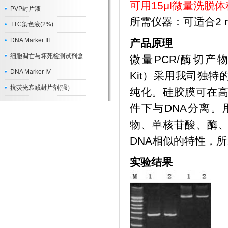
可用15μl微量洗脱
PVP封片液
所需仪器：可适合2 
TTC染色液(2%)
DNA Marker III
产品原理
细胞凋亡与坏死检测试剂盒
微量PCR/酶切产物纯化
DNA Marker IV
Kit）采用我司独特
抗荧光衰减封片剂(强）
纯化。硅胶膜可在高
件下与DNA分离。
物、单核苷酸、酶
DNA相似的特性，
实验结果