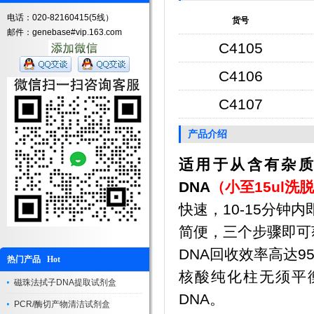
电话：020-82160415(5线）
货号
邮件：genebase#vip.163.com
C4105
C4106
C4107
产品介绍
适用于从含有杂质的D
DNA
（小至15ul洗
快速，10-15分钟
简便，三个步骤即可
DNA回收效率高达9
热门产品 Hot
核酸纯化柱无须平
磁珠法拭子DNA提取试剂盒
DNA。
PCR/酶切产物清洁试剂盒