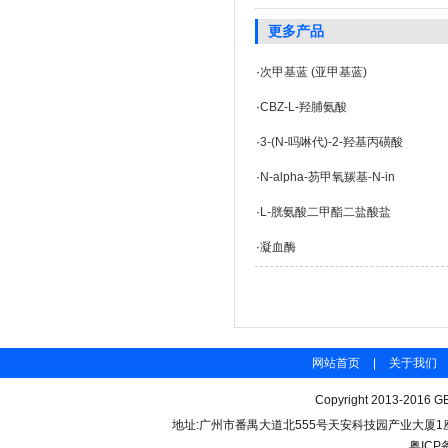
更多产品
·
次甲基蓝 (亚甲基蓝)
·
CBZ-L-羟脯氨酸
·
3-(N-吗啉代)-2-羟基丙磺酸
·
N-alpha-芴甲氧羰基-N-in
·
L-胱氨酸二甲酯二盐酸盐
·
凝血酶
网站首页
|
关于我们
Copyright 2013-2016 GB
地址:广州市番禺大道北555号天安科技园产业大厦1座206 联
粤ICP