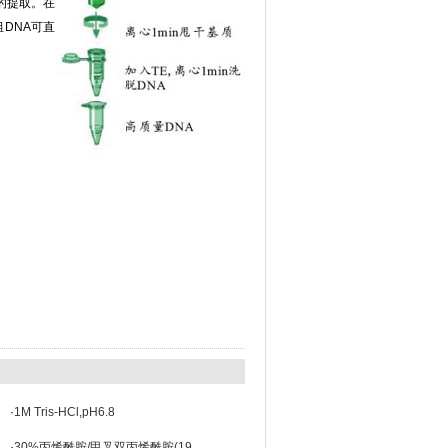
的提取。在
DNA可直
·
1M Tris-HCl,pH6.8
·
30%丙烯酰胺/甲叉双丙烯酰胺(19