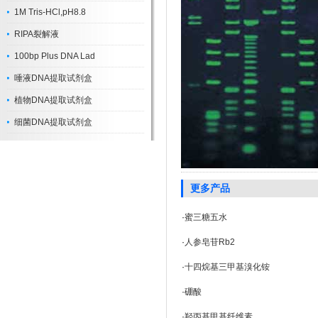
1M Tris-HCl,pH8.8
RIPA裂解液
100bp Plus DNA Lad
唾液DNA提取试剂盒
植物DNA提取试剂盒
细菌DNA提取试剂盒
更多产品
·
蜜三糖五水
·
人参皂苷Rb2
·
十四烷基三甲基溴化铵
·
硼酸
·
羟丙基甲基纤维素