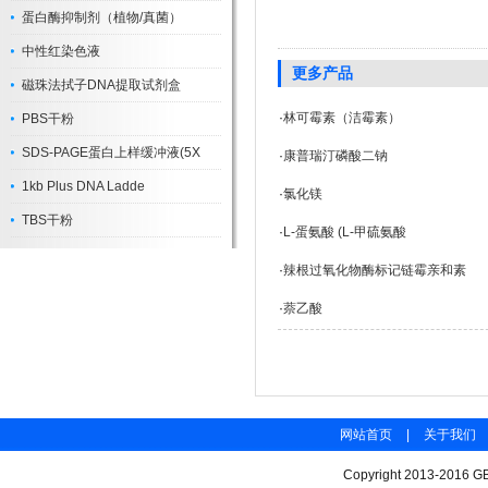
蛋白酶抑制剂（植物/真菌）
中性红染色液
更多产品
磁珠法拭子DNA提取试剂盒
·
林可霉素（洁霉素）
PBS干粉
SDS-PAGE蛋白上样缓冲液(5X
·
康普瑞汀磷酸二钠
1kb Plus DNA Ladde
·
氯化镁
TBS干粉
·
L-蛋氨酸 (L-甲硫氨酸
·
辣根过氧化物酶标记链霉亲和素
·
萘乙酸
网站首页
|
关于我们
Copyright 2013-2016 GB