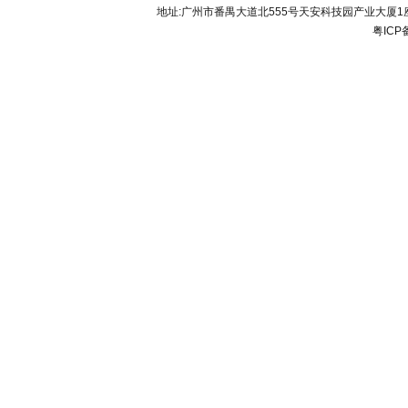
地址:广州市番禺大道北555号天安科技园产业大厦1座206 联
粤ICP