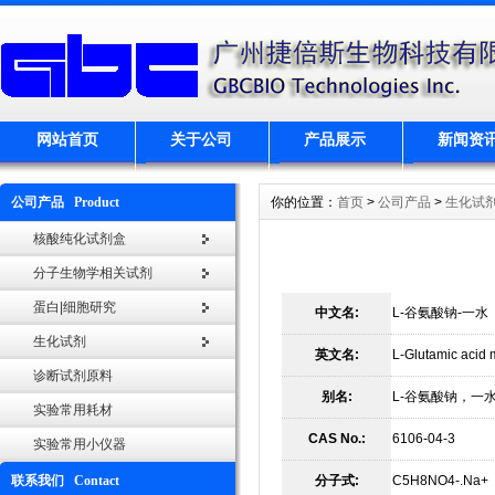
网站首页
关于公司
产品展示
新闻资
公司产品 Product
你的位置：
首页
>
公司产品
>
生化试
核酸纯化试剂盒
分子生物学相关试剂
蛋白|细胞研究
中文名:
L-谷氨酸钠-一水
生化试剂
英文名:
L-Glutamic acid
诊断试剂原料
别名:
L-谷氨酸钠，一
实验常用耗材
CAS No.:
6106-04-3
实验常用小仪器
联系我们 Contact
分子式:
C5H8NO4-.Na+