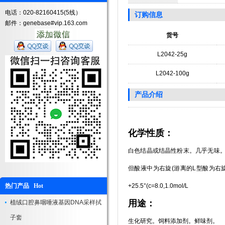
电话：020-82160415(5线）
订购信息
邮件：genebase#vip.163.com
货号
L2042-25g
L2042-100g
产品介绍
化学性质：
白色结晶或结晶性粉末。几乎无味。
但酸液中为右旋(游离的L型酸为右旋)。
热门产品 Hot
+25.5°(c=8.0,1.0mol/L
用途：
植绒口腔鼻咽唾液基因DNA采样拭
子套
生化研究。饲料添加剂。鲜味剂。