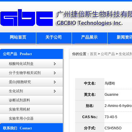
网站首页
关于公司
产品展示
新闻资
公司产品 Product
你的位置：
首页
>
公司产品
>
生化试
核酸纯化试剂盒
分子生物学相关试剂
蛋白|细胞研究
中文名:
鸟嘌呤
生化试剂
英文名:
Guanine
诊断试剂原料
别名:
2-Amino-6-hydro
实验常用耗材
CAS No.:
73-40-5
实验常用小仪器
联系我们 Contact
分子式:
C5H5N5O