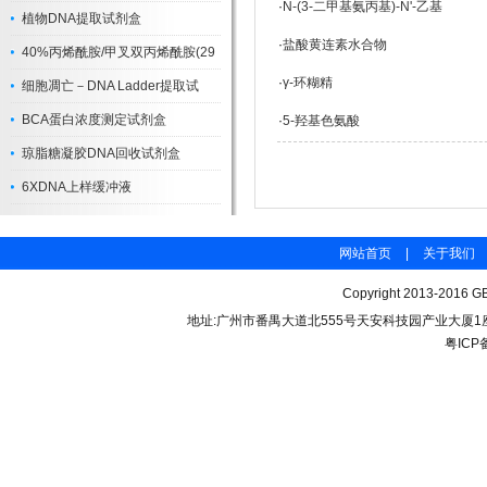
·
N-(3-二甲基氨丙基)-N'-乙基
植物DNA提取试剂盒
·
盐酸黄连素水合物
40%丙烯酰胺/甲叉双丙烯酰胺(29
·
γ-环糊精
细胞凋亡－DNA Ladder提取试
BCA蛋白浓度测定试剂盒
·
5-羟基色氨酸
琼脂糖凝胶DNA回收试剂盒
6XDNA上样缓冲液
网站首页
|
关于我们
Copyright 2013-2016 GB
地址:广州市番禺大道北555号天安科技园产业大厦1座206 联
粤ICP