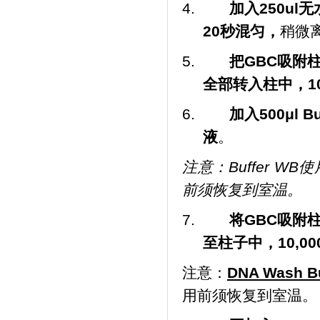
4.
加入
250ul
无
20
秒混匀，
稍微
5.
把
GBC
吸附
全部转入柱中，
1
6.
加入
500μl B
液
。
注意：
Buffer WB
使
前须恢复到室温。
7.
将
GBC
吸附
至柱子中，
10,00
注意：
DNA Wash Bu
用前须恢复到室温。