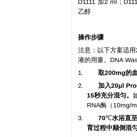
D1111 加2 ml；D
乙醇
操作步骤
注意：以下方案适用
液的用量。DNA Wa
1.
取
200mg
的
2.
加入
20μl Pr
15
秒充分混匀。
RNA酶（10mg/
3.
70
℃
水浴
直
育过程中颠倒混