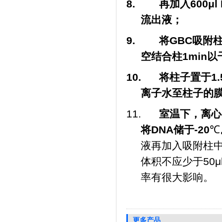
8.
再加入
600μl
流出液；
9.
将
GBC
吸附
空结合柱
1min
以
10.
将柱子置于
1.
离子水至柱子的
11.
室温下，离心
将
DNA
储于
-20
℃
液再加入吸附柱中
体积不应少于50
率有很大影响。
更多产品