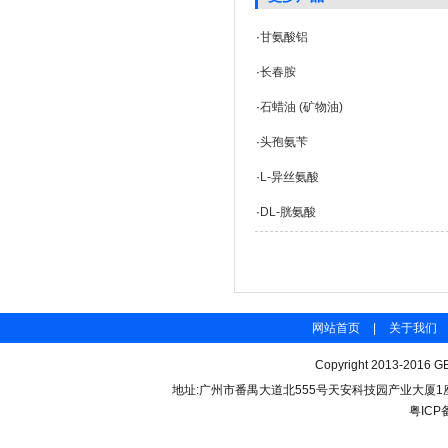
·
甘氨酸铝
·
长春胺
·
石蜡油 (矿物油)
·
头孢氨苄
·
L-异丝氨酸
·
DL-胱氨酸
网站首页
|
关于我们
Copyright 2013-2016 GB
地址:广州市番禺大道北555号天安科技园产业大厦1座206 联
粤ICP